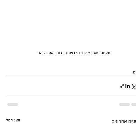
תעשה סוס | צילם: בני דויטש | רוכב: אסף זומר
ם
הצג הכול
טים אחרונים