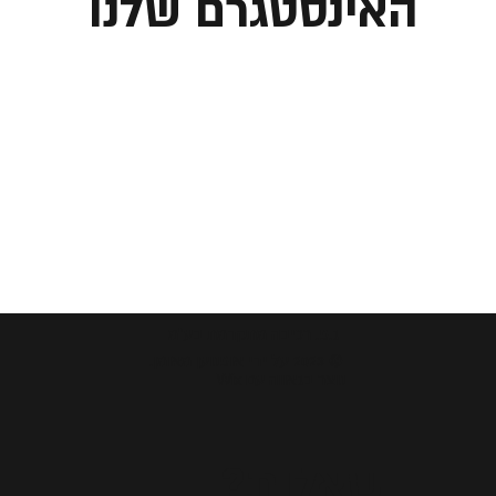
האינסטגרם שלנו
ג.פ. רכיבה מתקדמת בע"מ
© 2023 על ידי אופנוען מאומן.
נוצר בגאווה עם Wix
שאלות?