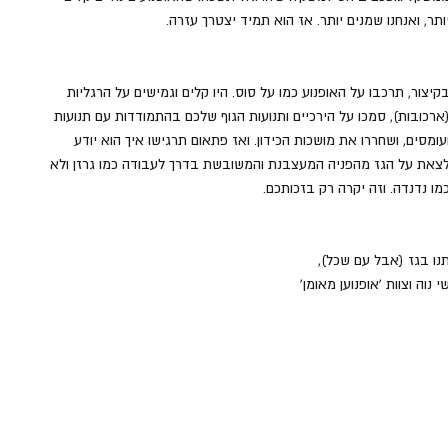
ותר, ואנחנו שמנים יותר. אז הוא תמיד יצטרך עזרה. 
קיצור, תרכבו על האופנוע כמו על סוס. היו קלים וגמישים על הרגליות 
ארכובות), סמכו על הירכיים ותנועות הגוף שלכם בהתמודדות עם תנועות 
עומסים, ושחררו את מושכות הכידון. ואז פתאום תרגישו איך הוא יודע 
צאת על הגז מהפניה המעצבנת והמשובשת בדרך לעבודה כמו גרזן ולא 
מו נדנדה. וזה יקרה רק בזכותכם.
נו בגז (אבל עם שכל),
י נוה וצוות 'אופנוען מאומן'