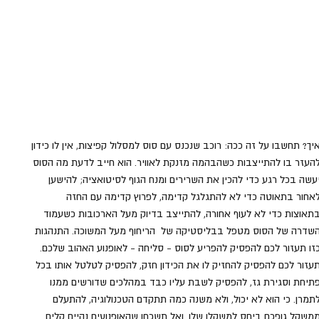
יך? תחשבו על זה ככה: רוכב שנכנס עם סוס למסלול קפיצות, אין לו כידון 
העזר בו להתייצבות כשהבהמה מזנקת לאוויר. הוא חייב לדעת מה הסוס 
עשה בכל רגע כדי להכין את השרירים ומנח הגוף לסיטואציה; להישען 
אחור בתאוטה כדי לא להתגלגל קדימה, לפרוץ קדימה עם החזה 
תאוצות כדי לא לעוף אחורה, להתייצב בדיוק מעל הארכובות כשעמוד 
שדרה של הסוס מטפל בבליסטיקה של  הריחוף מעל המשוכה. התנהגות 
זו תעזור לכם להפסיק להפריע לסוס - סליחה - לאופנוע האהוב שלכם. 
עזור לכם להפסיק להחזיק לו את הכידון חזק, להפסיק לטלטל אותו בכל 
תיחת וסגירת גז, להפסיק לשבת עליו כבד במהלכים שדורשים ממנו 
תמרן. כי הוא לא יכול, ולא משנה כמה תתקדם הטכנולוגיה, להתעלם 
משקל גופכם ביחס למשקלו שלו. ואל תשכחו שהאופנועים נהיים קלים 