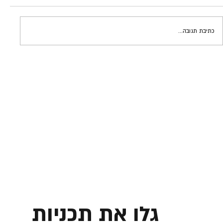
כתיבת תגובה...
אינסטינקטים מסוכנים | גידי פרדר
גלו את תכניות