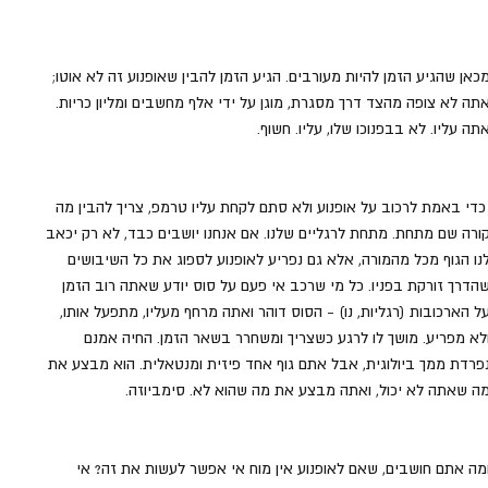
כאן שהגיע הזמן להיות מעורבים. הגיע הזמן להבין שאופנוע זה לא אוטו; 
תה לא צופה מהצד דרך מסגרת, מוגן על ידי אלף מחשבים ומליון כריות. 
תה עליו. לא בבפנוכו שלו, עליו. חשוף.
 כדי באמת לרכוב על אופנוע ולא סתם לקחת עליו טרמפ, צריך להבין מה 
ורה שם מתחת. מתחת לרגליים שלנו. אם אנחנו יושבים כבד, לא רק יכאב 
נו הגוף מכל מהמורה, אלא גם נפריע לאופנוע לספוג את כל השיבושים 
הדרך זורקת בפניו. כל מי שרכב אי פעם על סוס יודע שאתה רוב הזמן 
ל הארכובות (רגליות, נו) - הסוס דוהר ואתה מרחף מעליו, מתפעל אותו, 
לא מפריע. מושך לו לרגע כשצריך ומשחרר בשאר הזמן. החיה אמנם 
פרדת ממך ביולוגית, אבל אתם גוף אחד פיזית ומנטאלית. הוא מבצע את 
ה שאתה לא יכול, ואתה מבצע את מה שהוא לא. סימביוזה.
מה אתם חושבים, שאם לאופנוע אין מוח אי אפשר לעשות את זה? אי 