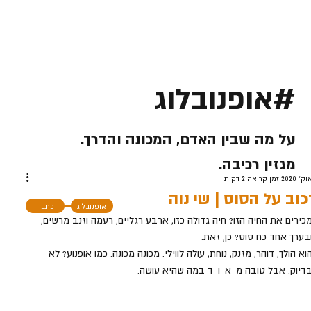
#אופנובלוג
על מה שבין האדם, המכונה והדרך.
מגזין רכיבה.
זמן קריאה 2 דקות
כוב על הסוס | שי נוה
אופנובלוג
כתבה
כירים את החיה הזו? חיה גדולה כזו, ארבע רגליים, רעמה וזנב מרשים, 
בערך אחד כח סוס? כן, זאת.
וא הולך, דוהר, מזנק, נוחת, עולה לווילי. מכונה מכונה. כמו אופנוע? לא 
דיוק. אבל טובה מ-א-ו-ד במה שהיא עושה.