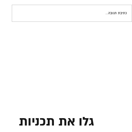
כתיבת תגובה...
אינסטינקטים מסוכנים | גידי פרדר
גלו את תכניות