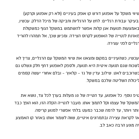
יווי משקל על אופנוע דורש קו אופק בעיניים (ולא רק אופנוע וקרקע) 
בעיקר עבודת רגליים: לחץ על הרגליות וחביקה של מיכל הדלק. עכשיו, 
אמצעות תנועות אגן קלות אפשר להשתמש במשקל הגוף כמשקולת 
אזנת לנטייה של האופנוע לקרוס הצידה. ומכיוון שכך, אל תמהרו להוריד 
גליים לפני עצירה.
עכשיו, כשהעיניים במקום ומצאנו את שיווי המשקל עם הרגליים, צריך לא 
שכוח שגם תנועה איטית היא תנועה, ולספק לאופנוע דחף חלק ונשלט גם 
שרוכבים לאט. שילוב עדין של גז - קלאץ׳ - ובלם אחורי יעשה קסמים 
יכולת השליטה שלכם במשקל.
טיפ נוסף: כל אופנוע, עד הטייה של 10 מעלות בערך לכל צד, נושא את 
משקל של עצמו וקל לתמוך אותו. מעבר לנטייה הקלה הזו, הוא הופך כבד 
ותר ויותר, עד לרמה שכבר כמעט בלתי אפשרי למנוע קריסה. 
ז לקראת עצירה ובתמרונים איטיים, שווה לשמור אותו באזור קו האמצע. 
ה מונע הרבה כאב לב.