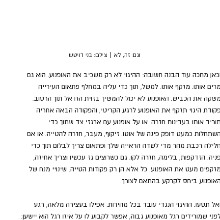
וגם זה, לא | צילם: בני דויטש
כאן מחכה עוד הבנה חשובה: ההיגוי לא רק משכיב את האופנוע. הוא גם 
רים אותו. מזקף אותו. למשל, תוך כדי עליה במחלף פתאום העירייה 
שקה את הכביש. האופנוע לא יכול להמשיך בזוית הזו אל תוך הרטוב. 
קודת היגוי תזקף את האופנוע לרגע הקריטי, והפקודה הבאה אחריה 
וריד אותו בעדינות חזרה. או על אופנוע עם ארגזי צד שתוך כדי 
שתחלות כמעט דופק פינה של אוטו. זיקוף, מעבר, חזרה להטייה. או אם 
לילה רכבת מהר מדי לשדה הראייה שלך ופתאום צריך לבלום תוך כדי 
ניה. הזדקפות, בלימה, חזרה לקו. גם כשרוצים גז עכשיו וצריך אחיזה, 
זקפים מעט את האופנוע. כל אלא הן רק פקודות הטייה. שינויי מנח של 
אופנוע ביחס לקרקע בהתאם לצורך.
אל תטעו. ההיגוי הנגדי עובד בכל מהירות. אפילו בעצירה מלאה, רגע 
פני שמורידים רגל מאופנוע גבוה, אפשר לקבוע לו על איזו רגל הוא יישען: 