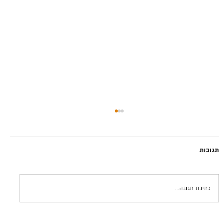
תגובות
כתיבת תגובה...
אינסטינקטים מסוכנים | גידי פרדר