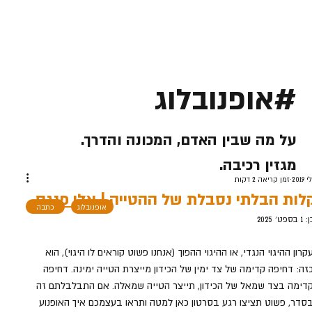
#אופנובלוג
על מה שבין האדם, המכונה והדרך.
מגזין רכיבה.
זמן קריאה 2 דקות
לות הבלתי נסבלת של ההטייה | אלי פנגס
אופנובלוג
כתבה
ן:
1 בספט׳ 2025
קרון ההיגוי הנגדי, או ההיגוי ההפוך (אנחנו פשוט קוראים לו היגוי), הוא 
זה: דחיפה קדימה של צד ימין של הכידון מייצרת הטייה ימינה. דחיפה 
דימה בצד שמאל של הכידון, תייצר הטייה שמאלה. אם התבלבלתם זה 
סדר, פשוט תציצו רגע בסרטון כאן למטה ותראו בעצמכם איך האופנוע 