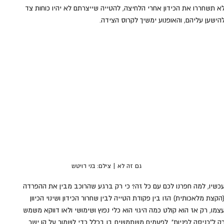
א תשחררו את הכידון אחרי הלחיצה, להטייה שייצרתם לא יהיו כוחות צד 
הישען עליהם, והאופנוע ימשיך לקרוס הצידה.
גם זה לא | צילם: בני דויטש
כשיו, למה חפרנו לכם עם כל זה? כי רק ברגע שהרוכב מבין את ההפרדה 
הקצת מלאכותית) הזו בין פקודת הטייה לבין שחרור הכידון ושינוי הכיוון 
צמו, רק אז הוא קולט כמה היגוי הוא כלי נפוץ ושימושי ולאו דווקא משמש 
ק ל"כניסה לפניות". לפעמים משתמשים בו בכלל כדי לשמור על קו ישר. 