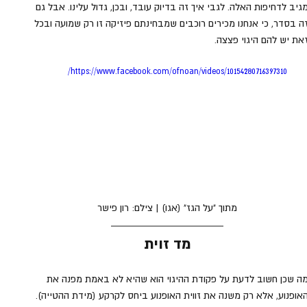
גיב לדחיפות האלה. לגבי איך זה בדיוק עובד, ובכן, גדול עלינו. אבל גם 
ה בסדר, כי אנחנו מכירים רוכבים שמבחינתם פיזיקה זו רק שמועה ובכל 
את יש להם היגוי פצצה.
https://www.facebook.com/ofnoan/videos/10154280716397310/
מתוך "על הגז" (אגו) | צילם: רון פישר
מד זוית
ה שכן חשוב לדעת על פקודת ההיגוי הוא שהיא לא באמת מפנה את 
אופנוע, אלא רק משנה את זווית האופנוע ביחס לקרקע (מידת ההטייה). 