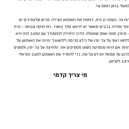
משל בזמן רוחות צד.
וח צד, כשמה כן היא, דוחפת את האופנוע הצידה. מכיוון שלצמיגים יש 
ותר אחיזה בכביש מאשר יש לראש שלך באוויר, רוח חזקה שבאה - נניח 
 מימין, תטה אותך שמאלה. הדרך היחידה להתמודד עם המצב הזה היא 
לחוץ רצוף על צד ימין של כידון קדימה ו"להשעין" ימינה את האופנוע על 
רוח. אם הרוח מפסיקה פשוט מפסיקים את  הלחיצה על צד ימין, ולוחצים 
רגע על שמאל הכידון קדימה, כדי להחזיר את האופנוע למצב נטראלי 
ניצב לקרקע.
מי צריך קדמי