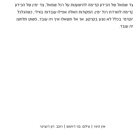
ד שמאל של הכידון קדימה להישענות על רגל שמאל, צד ימין של הכידון 
דימה להורדת רגל ימין. הפקודות האלה אפילו עובדות בווילי, כשהגלגל 
קדמי בכלל לא נוגע בקרקע. אז אל תשאלו איך זה עובד, פשוט תלחצו. 
ה עובד.
אין היגוי | צילם: בני דויטש | רוכב: רון דנציגר