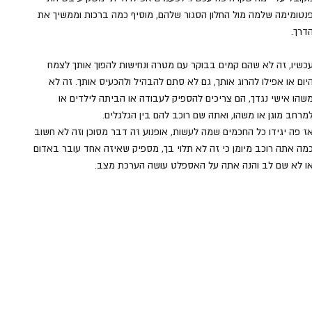
נטומימה שלמה מול החלון הסגור שלהם, מוסיף כמה ברכות וממשיך את 
דרך.
כשיו, זה לא שהם קמים בבוקר עם מטרה ונחישות להפוך אותך לצמח 
יום או אפילו להרוג אותך, גם לא סתם להבהיל ולהכעיס אותך. זה לא 
שהו אישי נגדך, הם צריכים להספיק לעבודה או הביתה לילדים או 
מרחב מוגן או משהו, ואתה שם רוכב להם בין הגלגלים.
ז פה יגידו כל החכמים שמה לעשות, אופנוע זה דבר מסוכן וזה לא חשוב 
מה אתה רוכב מיומן כי זה לא תלוי בך, מספיק שאיזה אחד עובר באדום 
ו לא שם לב והנה אתה על האספלט עושה הערכת מצב.