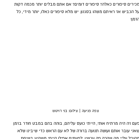
כירים סיפורים כאלה? סיפורים דומים? אם אתם מבלים יותר מכמה דקות 
ל הכביש אז ראיתם משהו בסגנון. יש מלא סיפורים כאלו, יותר מידי, כל 
זמן!
צפה פגיעה | צילום: בני דויטש
עם זה היה מרתיח אותי, הייתי כועס עליהם, בוהה בהם במבט חודר בזמן 
אני עובר אותם ועושה תנועה ברורה של לא עם הראש כדי שיבינו שלא 
קובל עליי מה שקרה פה עכשיו. לפעמים אפילו הייתי משקיע בשיחת 