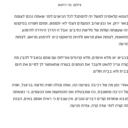
צילום: בני דויטש
וגמא קלאסית למשל זה להסתכל לכל הכיוונים לפני שאתה נכנס לצומת 
אור ירוק. אז נכון שרוב הפעמים הצפי לא יתממש, וסתם חשדנו בפיקנטו 
זו שעשתה קולות של פלישת נתיבים. אבל זו הדרך היחידה להימנע 
תאונות, לצפות אותן מראש ולהיות פרואקטיבים. להימנע מראש, לצפות 
גיעה. 
כביש יש מלא איומים, מלא קרנפים וגורילות עם שפם ובשביל להבין מה 
ורה צריך להאט ולעבד את הנתונים בצורה שתאפשר לך לסיים את היום 
בית ולא בבית חולים.
חרי זמן מה של רכיבה בשיטה הזו, אתה מגלה חוויה חדשה בג׳ונגל, חוויה 
ל רכיבה מחושבת, כזו שמבטלת את ההפתעות ואת הכעסים, כי כשאתה 
נבא שחורות קורים דברים טובים, אין עצבים כי ראית אותם באים, הבנת 
ה קורה לפני שזה קרה, צפית פגיעה.