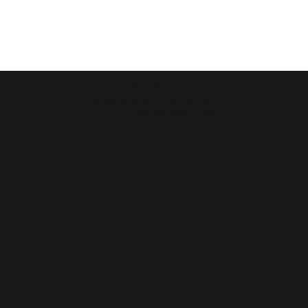
ג.פ. רכיבה מתקדמת בע"מ
© 2023 על ידי אופנוען מאומן.
נוצר בגאווה עם Wix
שאלות?
לחצו
ליצירת קשר