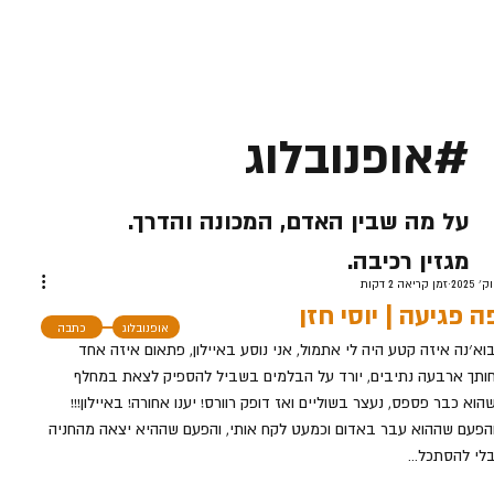
#אופנובלוג
על מה שבין האדם, המכונה והדרך.
מגזין רכיבה.
זמן קריאה 2 דקות
 פגיעה | יוסי חזן
אופנובלוג
כתבה
וא׳נה איזה קטע היה לי אתמול, אני נוסע באיילון, פתאום איזה אחד 
ותך ארבעה נתיבים, יורד על הבלמים בשביל להספיק לצאת במחלף 
הוא כבר פספס, נעצר בשוליים ואז דופק רוורס! יענו אחורה! באיילון!!!
הפעם שההוא עבר באדום וכמעט לקח אותי, והפעם שההיא יצאה מהחניה 
לי להסתכל...