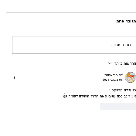
תגובה אחת
נופל וקם | מדריך בהתלמדות
כתיבת תגובה...
החדשות ביותר
דוד פוליאנסקי
05 באוק׳ 2025
כל מילה מדויקת ! 
אני רוכב ככה שנים וזאת הדרך היחידה לשרוד 👍
לייק
להשיב