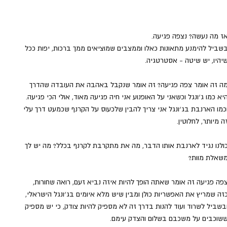
ז מה נעשה? נצפה פגיעה.
שביל להימנע מתאונות כאלו וממצבים שמוציאים ממך ברכות, יפות ככל 
יהיו, יש שיטה - אסטרטגיה.
ה זה אומר צפה פגיעה? זה אומר שנקבל באהבה את העובדה שהדרך 
יא כמו ג׳ונגל וכשאני על האופנוע אני חיה פגיעה מאוד, אולי הכי פגיעה. 
כמו הארנבת בג׳ונגל אני צריך להבין שלכעוס על הקרנף שכמעט דרך עלי 
ה מיותר, לחלוטין.
ולנו נגיד לארנבת אותו הדבר, מה את מתקרבת לקרנף בכלל? מה יש לך 
שאלת מוות?
פה פגיעה זה אומר שאתה הופך להיות איזה נביא זעם, רואה שחורות, 
זה שמריץ את האפשריות כולן ומבין שיש מלא איומים בג׳ונגל הישראלי, 
בשביל לשרוד ועוד להנות בדרך זה לא מספיק להיות צודק, כי יש מספיק 
שוכבים על משכבם בשלום והצדק עימם.