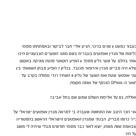
כעבור כמעט 6 שנים בניכר, הגיע אליי חבר לביקור ובאמתחתו מספר 
ליונות של מגזין אופנועים בעברית בשם מוטו. השערים הצבעוניים היכו 
אותי בהלם. על שער גליון מספר 6 הופיע דוקאטי סנטה מוניקה באקשן 
שלא היה מבייש מגזין אירופאי מכובד, בגליון 7 הופיע מבחן השוואתי בין 
שני אופנועי שטח ואת השער של גליון 8 השחיז רנדי ממולה בקרב על 
אר ה-GP500 הנכסף של אותה תקופה. 
ואללה, גם על אליפות העולם שמעו שם בתל אביב? 
ני זוכר היטב את התחושה שעברה בי למראה מגזין אופנועים ישראלי על 
ייר כרומו מבריק. הבנתי שמגזין האופנועים הישראלי הראשון בהסטוריה 
באמת שווה משהו, יוצא לאור כבר מספר חודשים מבלי שיהיה לי מושג 
ל זה! 