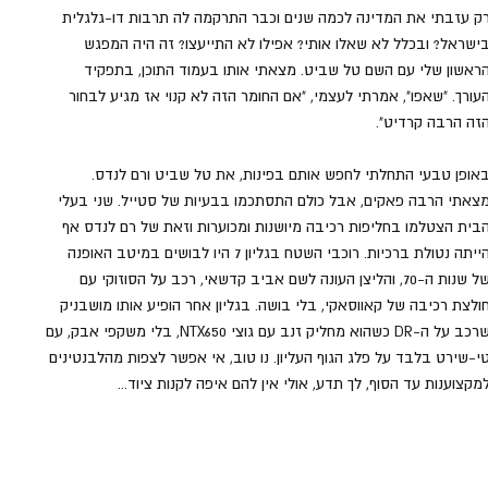
ק עזבתי את המדינה לכמה שנים וכבר התרקמה לה תרבות דו-גלגלית 
ישראל? ובכלל לא שאלו אותי? אפילו לא התייעצו? זה היה המפגש 
ראשון שלי עם השם טל שביט. מצאתי אותו בעמוד התוכן, בתפקיד 
עורך. "שאפו", אמרתי לעצמי, "אם החומר הזה לא קנוי אז מגיע לבחור 
זה הרבה קרדיט". 
אופן טבעי התחלתי לחפש אותם בפינות, את טל שביט ורם לנדס. 
צאתי הרבה פאקים, אבל כולם התסתכמו בבעיות של סטייל. שני בעלי 
בית הצטלמו בחליפות רכיבה מיושנות ומכוערות וזאת של רם לנדס אף 
הייתה נטולת ברכיות. רוכבי השטח בגליון 7 היו לבושים במיטב האופנה 
של שנות ה-70, והליצן העונה לשם אביב קדשאי, רכב על הסוזוקי עם 
ולצת רכיבה של קאווסאקי, בלי בושה. בגליון אחר הופיע אותו מושבניק 
שרכב על ה-DR כשהוא מחליק זנב עם גוצי NTX650, בלי משקפי אבק, עם 
י-שירט בלבד על פלג הגוף העליון. נו טוב, אי אפשר לצפות מהלבנטינים 
מקצוענות עד הסוף, לך תדע, אולי אין להם איפה לקנות ציוד... 