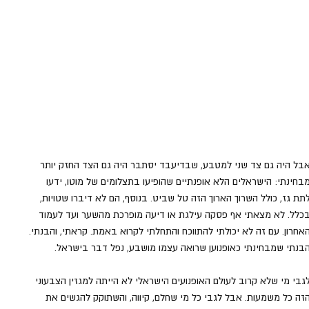
בל היה גם צד שני למטבע, שבדיעבד יסתבר היה גם הצד החזק יותר 
בחינתי: הישראלים הלא אופנתיים שהופיעו בתצלומים של מוטו, ידעו 
תת גז, כולל השרוך הארוך הזה טל שביט. בנוסף, הם לא דיברו שטויות, 
כלל. לא מצאתי אף פסקה עילגת או דיעה מופרכת מהשער ועד לעמוד 
אחרון. עם זה לא יכולתי להתווכח והתחלתי לקרוא באמת. קראתי, והבנתי. 
בנתי שמבחינתי כאופנוען שרואה עצמו מושבע, נפל דבר בישראל. 
גבי מי שלא קרוב לעולם האופנועים הישראלי לא הייתה למגזין הצבעוני 
זה כל משמעות. אבל לגבי כל מי שחלם, קיווה, והשתוקק להגשים את 