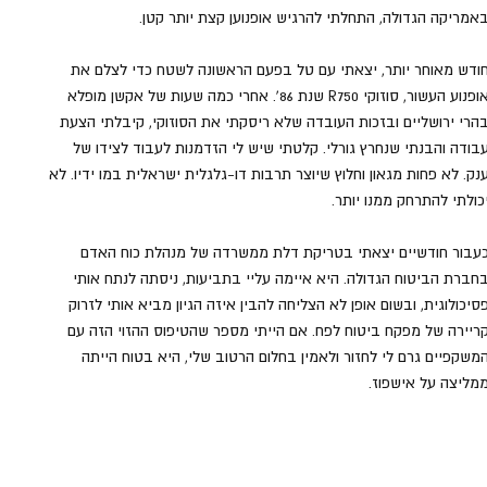
אמריקה הגדולה, התחלתי להרגיש אופנוען קצת יותר קטן. 
ודש מאוחר יותר, יצאתי עם טל בפעם הראשונה לשטח כדי לצלם את 
אופנוע העשור, סוזוקי R750 שנת 86'. אחרי כמה שעות של אקשן מופלא 
הרי ירושליים ובזכות העובדה שלא ריסקתי את הסוזוקי, קיבלתי הצעת 
בודה והבנתי שנחרץ גורלי. קלטתי שיש לי הזדמנות לעבוד לצידו של 
נק. לא פחות מגאון וחלוץ שיוצר תרבות דו-גלגלית ישראלית במו ידיו. לא 
כולתי להתרחק ממנו יותר. 
עבור חודשיים יצאתי בטריקת דלת ממשרדה של מנהלת כוח האדם 
חברת הביטוח הגדולה. היא איימה עליי בתביעות, ניסתה לנתח אותי 
סיכולוגית, ובשום אופן לא הצליחה להבין איזה הגיון מביא אותי לזרוק 
ריירה של מפקח ביטוח לפח. אם הייתי מספר שהטיפוס ההזוי הזה עם 
משקפיים גרם לי לחזור ולאמין בחלום הרטוב שלי, היא בטוח הייתה 
מליצה על אישפוז.