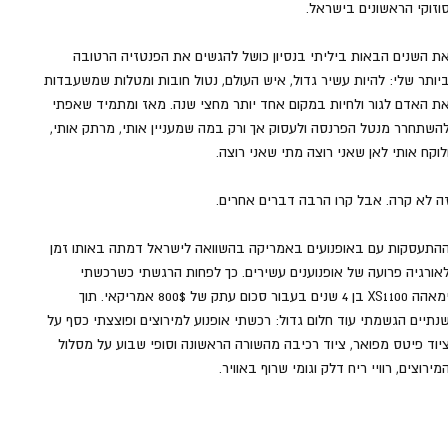
וזוקי הראשונים בישראל. 
ת השנים הבאות ביליתי בנסיון כושל להגשים את הפנטזיה הרטובה 
יותר שלי: להיות עשיר גדול, איש העולם, נטול חובות ומטלות שמשעבדות 
ת האדם לגור ולחיות במקום אחד יותר מחצי שנה. מאז ומתמיד שאפתי 
השתחרר מנטל הפרנסה ולעסוק אך ורק במה שמעניין אותי, מרתק אותי, 
לוקח אותי לאן שאני רוצה מתי שאני רוצה. 
ה לא קרה. אבל קרו הרבה דברים אחרים. 
התעסקות עם באופנועים באמריקה בהשוואה לישראל דמתה באותו זמן 
אורגיה פרועה של אופנוענים עשירים. כך לפחות הרגשתי כשרכשתי 
ימאהה XS1100 בן 4 שנים בעבור סכום עתק של 800$ אמריקאי. תוך 
נתיים הגשמתי עוד חלום גדול: רכשתי אופנוע למירוצים ופוצצתי כסף על 
יוד פיטס מפואר, ציוד רכיבה מהשורה הראשונה וסופי שבוע על מסלול 
מירוצים, רוויי ריח דלק וגומי שרוף באוויר. 