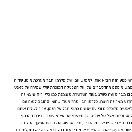
אופנוע הזה הביא אותי למפגש עם יואל פלרמן, חבר מערכת מוטו, שהיה 
מש מוקסם מההסברים שלי על הטכניקה המוכחת שלי שמירה על ג'אנט 
בן מבריק וצח כשלג בעוד השרשרת משומנת כמו כלי יריה שיצא זה 
רגע מאריזת היצרן. פלרמן הבין מהר מאוד שהוא יסתובב לנצח עם 
'אנטים מלוכלכים וכי עם אנשים כמוני חבל על הזמן, צריך לשלוח אותם 
הסתכלות אצל טל שביט. כך מצאתי את עצמי עומד בדירת המרתף 
רחוב צבי שפירא בתל אביב, מול הטיפוס הרזה והממושקף הזה. תוך 
חות משעה, לאחר שהפציץ אותי בידע והבנה ברמה בה לא נתקלתי גם 