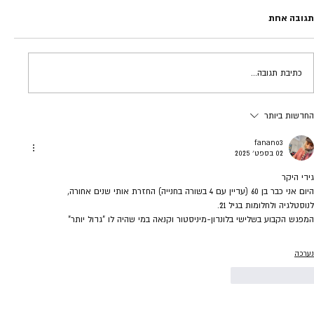
תגובה אחת
טבילת אש | גידי פרדר
כתיבת תגובה...
החדשות ביותר
fanano3
02 בספט׳ 2025
גידי היקר
היום אני כבר בן 60 (עדיין עם 4 בשורה בחנייה) החזרת אותי שנים אחורה, 
לנוסטלגיה ולחלומות בגיל 21.
המפגש הקבוע בשלישי בלונדון-מיניסטור וקנאה במי שהיה לו "גדול יותר"
נערכה
לייק
להשיב