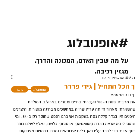
#אופנובלוג
על מה שבין האדם, המכונה והדרך.
מגזין רכיבה.
זמן קריאה 4 דקות
ך הכל התחיל | גידי פרדר
אופנובלוג
כתבה
ן:
1 בספט׳ 2025
את מרבית שנות ה-80' העברתי בחיים ומגורים בארה"ב. המולדת 
השארתי מאחור הייתה עדיין שרויה במחשכים מבחינה מוטורית. היצרנים 
היפנים היו בגדר קללה גסה בעקבות אמברגו הנפט שהוסר רק ב-84', ומי 
העז ליבא ארצה הונדה קאוואסאקי או סוזוקי כלשהו, נאלץ לשלם כופר 
סף אדיר כדי לרכב עליו כאן. כלים אירופאים נמכרו בכמויות מצחיקות 