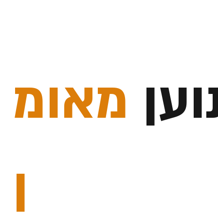
וען
מאומ
ן