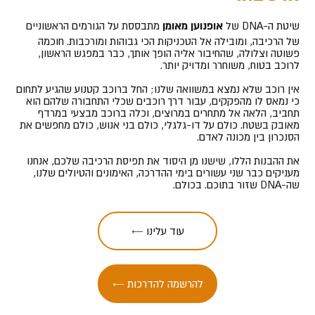
אופנוען מאומן
שיטת ה-DNA של
מתבססת על הגורמים הראשוניים
של הרכיבה, ומובילה אל הטכניקות הכי גבוהות ומורכבות. חוכמה
פשוטה וצלולה, שהחיבור אליה הופך אותך, כבר במפגש הראשון,
לרוכב בטוח, משוחרר ומדויק יותר.
אין רוכב שלא נמצא במשוואה שלנו; החל ברוכב קטנוע שהגיע לתחום
כי נמאס לו מהפקקים, עבור דרך רוכבים שכלי התחבורה שלהם הוא
תחביב, הלאה אל מתחרים במרוצים, וכלה ברוכב מבצעי במרדף
מאובק בשטח. כולם על דו-גלגלי, כולם בני אנוש, כולם מחפשים את
הסנכרון בין מכונה לאדם.
את ההבנות הללו, שישנו מן היסוד את תפיסת הרכיבה שלכם, אנחנו
מעניקים כבר שני עשורים בימי ההדרכה, האימונים והטיולים שלנו,
שה-DNA שזור בתוכם. בכולם.
← עוד עלינו
← להרשמה להדרכות