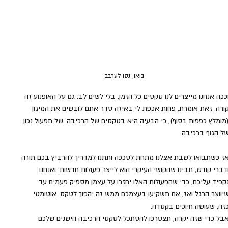
בואו, נסו לערבב
ככה אנחנו מייצרים לנו טקסים כל הזמן, בלי לשים לב. גם על האופנוע זה 
ורה. זאת אומרת, פחות אכפת לי באיזה סדר אתם לובשים את המיגון 
מומלץ כפפות בסוף), כי הבעיה היא בטקסים של הרכיבה. של תפעול נכון 
ל הגוף ברכיבה.
ז כשתבואו לשבת אצלנו מתחת לסככה ותתנו למדריך להרביץ בכם תורה 
דברי קודש, תבינו שהקושי העיקרי הוא לייצר פעולות חדשות. ואנחנו 
קפיד עליכם, כדי שהפעולות האלו יחזרו על עצמן מספיק פעמים עד 
יווצר הרגל ואז, אם תשקיעו בעצמכם ממש זה יהפוך לטקס. אוטומטי 
זה, שעושה חיוכים בקסדה.
בל כדי שזה יקרה, תצטרכו להסתכל לטקסי הרכיבה הישנים שלכם 