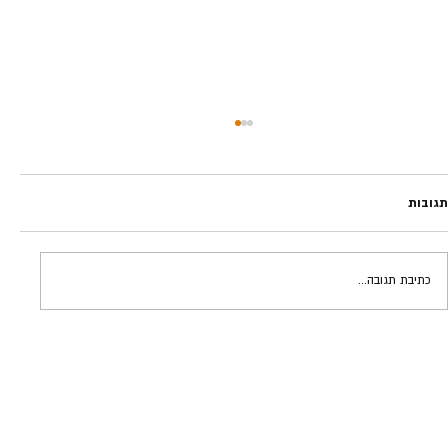
תגובות
פיפטי פיפטי | אלי פנגס
כתיבת תגובה...