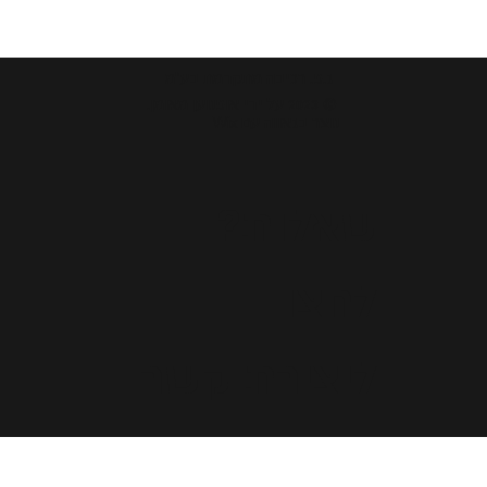
ג.פ. רכיבה מתקדמת בע"מ
© 2023 על ידי אופנוען מאומן.
נוצר בגאווה עם Wix
שאלות?
לחצו
ליצירת קשר