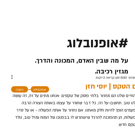
#אופנובלוג
על מה שבין האדם, המכונה והדרך.
מגזין רכיבה.
זמן קריאה 2 דקות
 הטקס | יוסי חזן
אופנובלוג
כתבה
חיים שלנו הם מחזור בלתי פוסק של טקסים. אנחנו מתים על זה, זה עושה 
נו טוב. תחשבו על זה; כל דבר שחוזר על עצמו באותה הצורה הרבה 
עמים הופך להיות חלק מאתנו. אם נחזור על אותה הפעולה - או על סדר 
עולות, הן תהפוכנה להרגל שישתרש לו בבפנוכו של המוח ומזל טוב, נולד 
קס חדש. 