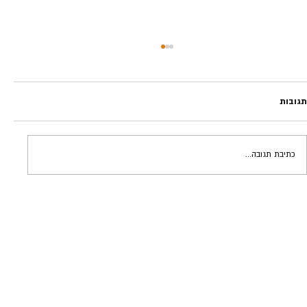
תגובות
כתיבת תגובה...
אינסטינקטים מסוכנים | גידי פרדר