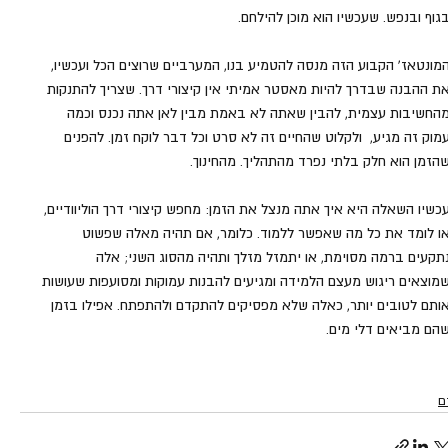
גוף ובנפש. שעכשיו הוא מוכן להילחם.
מונטאז' הקבוע הזה מנסה להטמיע בנו, המערביים שרוצים הכל ועכשיו, 
ת ההבנה שבדרך להיות מאסטר אמיתי אין קיצורי דרך. שצריך להתנקות 
החשיבות עצמית, להבין שאתה לא באמת מבין לאן אתה נכנס וכמה 
מוק זה מגיע,  ולקלוט שהחיים זה לא סרט וכל דבר לוקח זמן. להפנים 
הזמן הוא חלק בלתי נפרד מהתהליך. מהחינוך.
כשיו השאלה היא איך אתה מנצל את הזמן: מחפש קיצורי דרך הוליוודיים, 
ו לומד את כל מה שאפשר ללמוד. כלומר, אם תהיה מאלה שפשוט 
תקעים ברמה מסוימת, או יתמזל מזלך ותהיה מהסוג השני; אלה 
מוצאים ריגוש מעצם הלמידה ומגיעים להבנות עמוקות ומסועפות שעושות 
ותם לטובים יותר, כאלה שלא מפסיקים להתקדם ולהתפתח. אפילו בזמן 
הם מביאים דלי מים.
ם