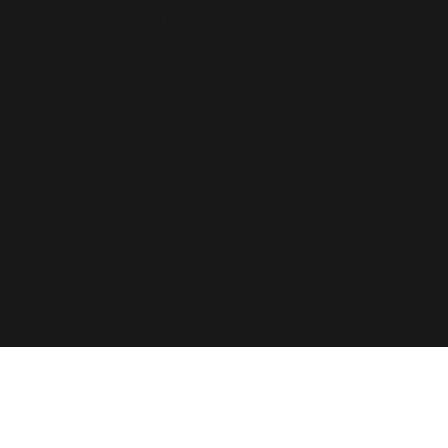
ג.פ. רכיבה מתקדמת בע"מ
© 2023 על ידי אופנוען מאומן.
נוצר בגאווה עם Wix
שאלות?
לחצו
ליצירת קשר