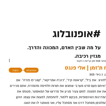
#אופנובלוג
על מה שבין האדם, המכונה והדרך.
מגזין רכיבה.
זמן קריאה 1 דקות
 ת'זמן | אלי פנגס
אופנובלוג
כתבה
ן:
3 ביולי 2025
להרוג  את ביל", "קראטה קיד", "נינג'ה אמריקאי", "קונג־פו פנדה": אם 
איתם פעם סרט מערבי שפוגש את תורות הלחימה מהמזרח, אתם מכירים 
ת את הסצנה. לוחם צעיר מגיע אל מדרשו של המאסטר, מטפס את 
מדרגות האינסופיות, מבקש ללמוד, להתפתח, למצות את עצמו. הזקן 
מלוכסן מסתכל דרכו ואז מסתכל עליו, ואז מאתגר לו את האגו. 