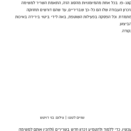
ונג-פו. בכל אחת מהמיומנויות מהסוג הזה, התאמת השריר למשימה 
זכרון העבודה שלו הם כל-כך שבריריים, עד שהם דורשים תחזוקה 
תמדת. וכל הפסקה בפעילות השוטפת, באה לידי ביטוי בירידה באיכות 
ביצוע. 
קודה.
שניים לטנגו | צילום: בני דויטש
כשיו, כדי ללמוד ולהטמיע זכרון חדש בשרירים (ולהכין אותם למשימה 