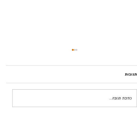
תגובות
תם הטקס | יוסי חזן
כתיבת תגובה...