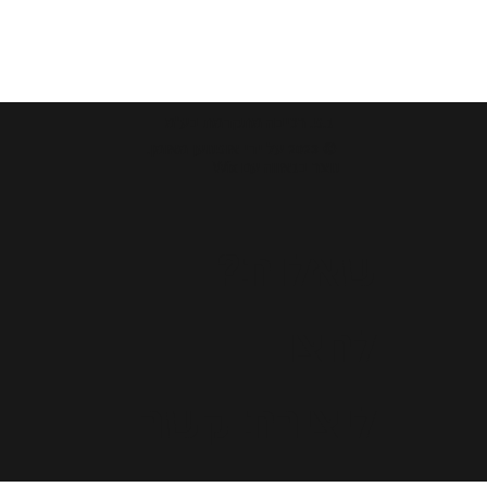
ג.פ. רכיבה מתקדמת בע"מ
© 2023 על ידי אופנוען מאומן.
נוצר בגאווה עם Wix
שאלות?
לחצו
ליצירת קשר