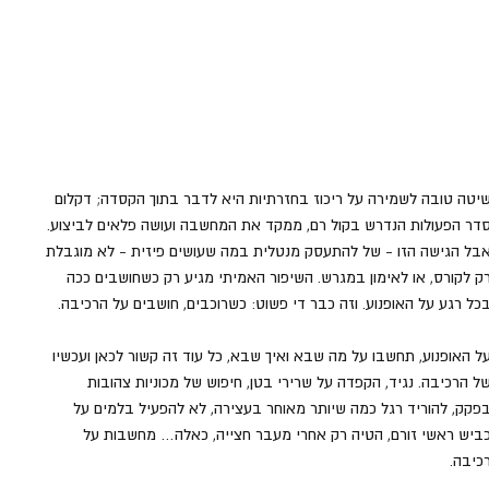
יטה טובה לשמירה על ריכוז בחזרתיות היא לדבר בתוך הקסדה; דקלום 
דר הפעולות הנדרש בקול רם, ממקד את המחשבה ועושה פלאים לביצוע. 
בל הגישה הזו - של להתעסק מנטלית במה שעושים פיזית - לא מוגבלת 
ק לקורס, או לאימון במגרש. השיפור האמיתי מגיע רק כשחושבים ככה 
כל רגע על האופנוע. וזה כבר די פשוט: כשרוכבים, חושבים על הרכיבה.
ל האופנוע, תחשבו על מה שבא ואיך שבא, כל עוד זה קשור לכאן ועכשיו 
ל הרכיבה. נגיד, הקפדה על שרירי בטן, חיפוש של מכוניות צהובות 
פקק, להוריד רגל כמה שיותר מאוחר בעצירה, לא להפעיל בלמים על 
ביש ראשי זורם, הטיה רק אחרי מעבר חצייה, כאלה… מחשבות על 
כיבה.