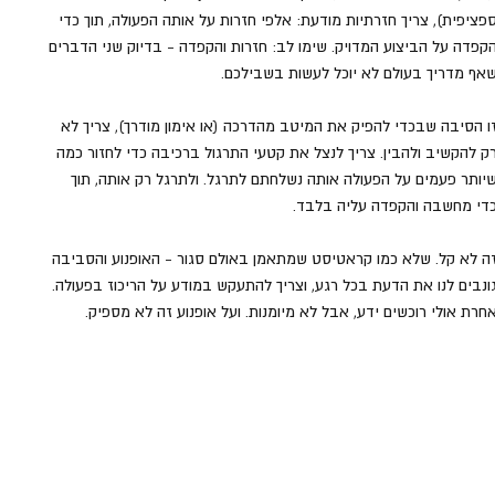
פציפית), צריך חזרתיות מודעת: אלפי חזרות על אותה הפעולה, תוך כדי 
קפדה על הביצוע המדויק. שימו לב: חזרות והקפדה - בדיוק שני הדברים 
אף מדריך בעולם לא יוכל לעשות בשבילכם.
ו הסיבה שבכדי להפיק את המיטב מהדרכה (או אימון מודרך), צריך לא 
ק להקשיב ולהבין. צריך לנצל את קטעי התרגול ברכיבה כדי לחזור כמה 
יותר פעמים על הפעולה אותה נשלחתם לתרגל. ולתרגל רק אותה, תוך 
די מחשבה והקפדה עליה בלבד.
ה לא קל. שלא כמו קראטיסט שמתאמן באולם סגור - האופנוע והסביבה 
ונבים לנו את הדעת בכל רגע, וצריך להתעקש במודע על הריכוז בפעולה. 
חרת אולי רוכשים ידע, אבל לא מיומנות. ועל אופנוע זה לא מספיק.