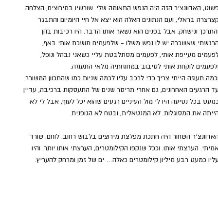
שוט, האדוונצ׳ר הזה היה הנפש התאומה שלי. שורשיו במירוצים, הצלחה 
צרצרה בראלי, ועם הנתונים האלה הוא יצא אל חיי היומיום והתבגר 
התרכך ונישחק. אבל בפנים הוא נשאר אותו הדבר. היו רכיבות בהן 
רגשתי שאשכרה יש לו נפש משלו - שלפעמים מושכת אותי באף, 
פעמים מעייפת אותי, לפעמים מסתלבטת עליי כשאני נבהל ונופל, 
לפעמים לוקחת אותי לסיבוב במחוזותיה מלאי התעוזה.
כמה תעוזה הייתי צריך כדי לרכב עליו לכמה שניות כמו שהתכוון המשורר. 
ד הרגעים האחרונים, גם אחרי תריסר שנים של התעסקות ברכיבה, עדיין 
מעט בכל נסיעה היו לי מול העיניים רגעים שהוא יכל לעוף, אבל לי לא 
ייתה את המסוגלות. לא המנטאלית, ובטח לא הגופנית.
אדוונצ׳ר השחור היה חתכת מפלצת מירוצים בלבוש רחוב. לוחם. שורד 
מיתי. הערצתי אותו. וככל שנקפו הקילומטרים, הערצתי אותו יותר. והיו 
ליו כמעט רבע מיליון קילומטרים כאלה… ים של זמן ומרחק להעריץ.