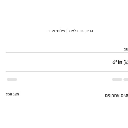
הכיוון טוב. הלאה! | צילום: פז בר
נה
הצג הכול
טים אחרונים