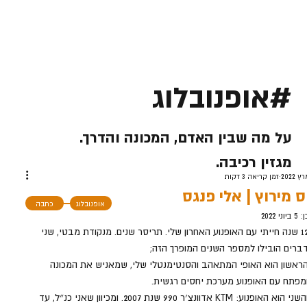
#אופנובלוג
על מה שבין האדם, המכונה והדרך.
מגזין רכיבה.
זמן קריאה 3 דקות
ס מירוץ | אלי פנגס
אופנובלוג
כתבה
ן:
5 ביוני 2022
12 שנה חייתי עם האופנוע האחרון שלי. תריסר שנים. מנקודת מבטי, שני 
ברים הובילו למספר השנים המופרך הזה; 
ראשון הוא האופי המתאהב והסנטימנטלי שלי, שמאניש את המכונה 
מפתח עם האופנוע מערכת יחסים רגשית.
והשני הוא האופנוע: KTM אדוונצ׳ר 990 שנת 2007. ומכיוון שאני כנ״ל, עד 