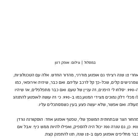
במסלול | צילום: אופק דנון
אחרי 12 שנה רציתי גם אופנוע מודרני, מהדור החדש. אלה עם הטכנולוגיות, 
מרגישים קלים, שכל-כך קל לרכב עליהם. ואם כבר, שיהיה אירופאי, כמו 
ה-990. יסלחו לי היפנים, זה עניין של טעם. ואם כבר מתפלפלים, אז שיהיו 
לו מכלי דלק נמוכים מצידי המנוע,כמו ב-990. כי זה עושה לאופנוע להתנהג 
עולה. ואם אפשר, שלא יעשה פצע בעין כשמסתכלים עליו.
החור הצר שבתחתית המשפך שלי, טפטף אופנוע אחד: הוסקוורנה נורדן 
901. כן, גם טנרה 700 יכול היה להספיק, ואפילו להיות ממש כיף. אבל אם 
בר מחליפים אופנוע פעם ב-12 שנה, תנו להתפנק קצת.