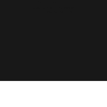
ג.פ. רכיבה מתקדמת בע"מ
© 2023 על ידי אופנוען מאומן.
נוצר בגאווה עם Wix
שאלות?
לחצו
ליצירת קשר