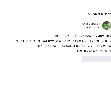
החדשות ביותר
Yuval Gabovich
04 ביוני 2022
עזוב, אתה לא באמת מאמין למה שאתה אומר, 
זה נראה ונשמע כמו געגוע עז לחיית הפרא מפוצצת האדרנלין שהלכה בדרך כל 
אופנוע למול הכלבלב המבויית והשקט שלוקח את הילדים לגן.
פנגס, עלינו לא תצליח לעבוד
לייק
להשיב