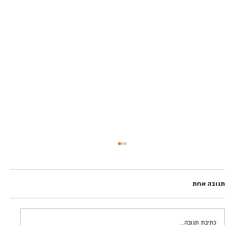
תגובה אחת
אופנוע מירוצים | אלי פנגס
כתיבת תגובה...