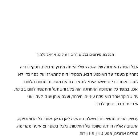
מפלצת מירוצים בלבוש רחוב | צילום: אריאל גלמור
אבל השנה האחרונה של ה-990 שלי הייתה מירוץ סיבולת. תפקידו היה 
החזיק מעמד עד האופנוע הבא, תפקידי היה להתארגן על כסף כדי לא 
מכור אותו. כדי שיישאר איתי לתמיד. גם אם מושבת. מנוחת הלוחם. 
אכן, במשך כל התקופה האחרונה הוא צלע והשתעל והתקשה לקום בבוקר, 
ד שבוקר אחד הוא פקח עיניים, חירחר, ועצם אותן שוב. לעד. ואני 
יבדתי חבר. שותף לדרך.
כשיו, החיים ממשיכים ונשאלת השאלה לאן מכאן. אחרי כל הרומנטיקה, 
התשובה אליה הייתה משפך של החלטות: גלגל בקוטר 21 אינץ׳ מקדימה, 
תלים ארוכים, מנוע טווין, מיגון רוח.