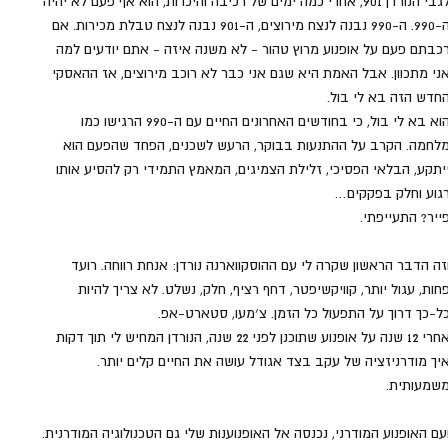
לגבי הנורדן 901, אחרי כמה ימים של רכיבה והיכרות, הוא אף פעם לא יהיה 
ה-990. ה-990 נבנה לנצח מירוצים, ה-901 נבנה לנצח טבלת מכירות. אם 
כבתם פעם על אופנוע מרוץ טהור - לא משנה איזה - אתם יודעים למה 
ני מתכוון. אבל האמת היא שגם אני כבר לא רוכב מירוצים, אז ההאסקי 
חדש הזה בא לי בול.
הוא בא לי בול, כי בחודשים האחרונים החיים עם ה-990 הרגישו כמו 
לחמה. הקרב על ההתנעות בבוקר, הרעש לשכנים, הפחד שהפעם הוא 
יתקע, הבלאי הפסיכי, זלילת הצמיגים, המאמץ התמידי רק להסיע אותו 
גוע וחלק בפקקים… 
ייר? התעייפתי.
זה הדבר הראשון שקרה לי עם ההוסקווארנה נורדן: אנחת רווחה. רועד 
חות, עגול יותר, קוויקשיפטר, דחף רציף, חלק, נשלט. לא צריך להיות 
ל-כך דרוך על התפעול כל הזמן. צ׳מעו, סטארט-אפ. 
אחרי 12 שנה על אופנוע שתוכנן לפני 22 שנה, הנורדן המחיש לי תוך דקות 
יך מודרניזציה של עקב בצד אגודל עושה את החיים קלים יותר. 
שמעותית.
עם האופנוע המודרני, נכנסה אל האופנוענות שלי גם הטכנולוגיה המודרנית. 