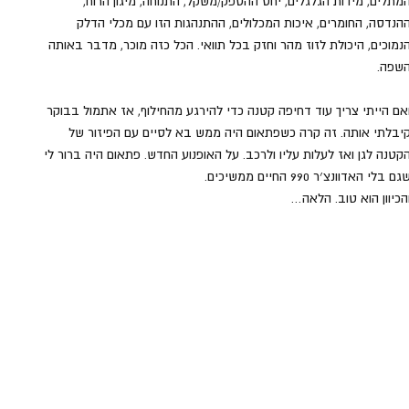
מתלים, מידות הגלגלים, יחס ההספק/משקל, התנוחה, מיגון הרוח, 
הנדסה, החומרים, איכות המכלולים, ההתנהגות הזו עם מכלי הדלק 
נמוכים, היכולת לזוז מהר וחזק בכל תוואי. הכל כזה מוכר, מדבר באותה 
שפה.
אם הייתי צריך עוד דחיפה קטנה כדי להירגע מהחילוף, אז אתמול בבוקר 
יבלתי אותה. זה קרה כשפתאום היה ממש בא לסיים עם הפיזור של 
קטנה לגן ואז לעלות עליו ולרכב. על האופנוע החדש. פתאום היה ברור לי 
גם בלי האדוונצ׳ר 990 החיים ממשיכים. 
הכיוון הוא טוב. הלאה…