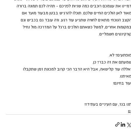
מיינו את עצמכם רוכבים כמה שניות לפניכם - תהיה לכם תמונה ברורה 
אוד לאן הולכים החיים שלכם. תוכלו להרגיש בבטן מבעוד מועד אם 
קצב הנוכחי מתאים לחוויה שתגיע עוד רגע. וזה עובד גם בכביש וגם 
מקומות אחרים, למשל כשאתם הולכים ברגל על המדרכה מול נחיל 
ורקינטים חשמליים.
ופתעים? לא. 
מעתם את זה כבר? כן. 
אללה עוד קלישאה, אבל היא הדבר הכי קרוב למכונת זמן שתקבלו 
איתנו.
עוד בחינם!
נו בגז, עם העיניים בעתיד!!!
ם