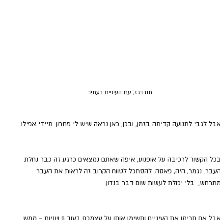
תנו בגז, עם העיניים בעתיד
בל לגבי לתנועה קדימה בזמן, ובכן, כאן נראה שיש לי פתרון. מיידי אפילו.
כל הקשור לרכיבה על אופנוע, איפה שאתם נמצאים כרגע זה כבר נחלת 
עבר. נגמר, היה, פאסה. להסתכל לטווח הקרוב זה לראות את העבר 
תרחש,  בלי יכולת לעשות שום דבר בנדון.
אבל אם תרימו את העיניים ותשימו אותן על עצמכם בעוד 5 שניות - ממש 