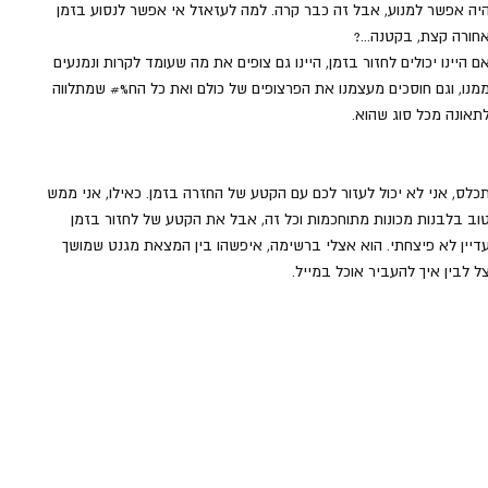
יה אפשר למנוע, אבל זה כבר קרה. למה לעזאזל אי אפשר לנסוע בזמן 
חורה קצת, בקטנה...?
ם היינו יכולים לחזור בזמן, היינו גם צופים את מה שעומד לקרות ונמנעים 
מנו, וגם חוסכים מעצמנו את הפרצופים של כולם ואת כל הח%# שמתלווה 
תאונה מכל סוג שהוא.
כלס, אני לא יכול לעזור לכם עם הקטע של החזרה בזמן. כאילו, אני ממש 
וב בלבנות מכונות מתוחכמות וכל זה, אבל את הקטע של לחזור בזמן 
דיין לא פיצחתי. הוא אצלי ברשימה, איפשהו בין המצאת מגנט שמושך 
ל לבין איך להעביר אוכל במייל.