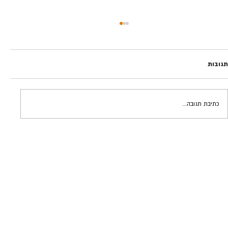
תגובות
כתיבת תגובה...
אינסטינקטים מסוכנים | גידי פרדר