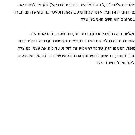
אביו טאליוני (בעל ניסיון מרוצים בחברת מונדיאל) שעתיד לשנות את 
ני החברה ולהוביל אותה לכיוון שיעשה את דוקאטי מה שהיא היום: חברה 
מרוצים הוא השם האמצעי שלה.
אליוני הוא גם אבי מנגנון הדזמו: מערכת שסוגרת מכאנית את 
שסתומים, מבטלת את הצורך בקפיצים ומאפשרת עבודה בסל"ד גבוה 
אוד. המנגנון הזה, שהפך למאפיין של דוקאטי, הוכיח את עצמו כמוצלח 
חל מהמרוץ הראשון בו השתתף ועבר בסופו של דבר גם אל האופנועים 
"אזרחיים" בשנת 1968.