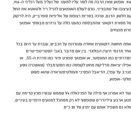
916. אופנוע שאין הרבה מה לומר עליו למעט: של נעליך מעל רגליך! ה-916, 
עיצובו של טמבוריני, גורם לעולם האופנועים להזיל ריר ולטאטא את החול 
ם הלשון. הדגם, שזכה בסריות רצופות של אליפיות סופרבייק, היה לזיקוק 
ל מסורת דוקאטי שהתבססה כמעט כולה על גרזנים מבוססי אופנועי 
רוץ מנצחים.
ותה תחושה דוקאטית אחודה ומגורזנת על הכביש, עוברת עד היום בכל 
חד מדגמי היצרן הבולונזי. בין אם מדובר באבי הסטריטפייטרים 
הסדרתיים כמו המונסטר, או אופנועי ספורט תיור כמו סדרת ה-SS,  או 
פילו יציאות מדליקות מחוץ לקופסה כמו הסקרמבלר (שאשכרה נוסע 
גניב על עפר), הדיאבל הפסיכי והמולטיסטראדה שהוא פשוט 
ולטי-אופנוע.
ועוד לא אמרנו אף מילה על הפניגאלה V4 שממש עכשיו פורץ קדימה עם 
נוע ארבע צילינדרים שסופסוף לא רק מסתכל למנועים היפניים בעיניים, 
לא גם משפיל אותם עם יתרון של 20 כ״ס.