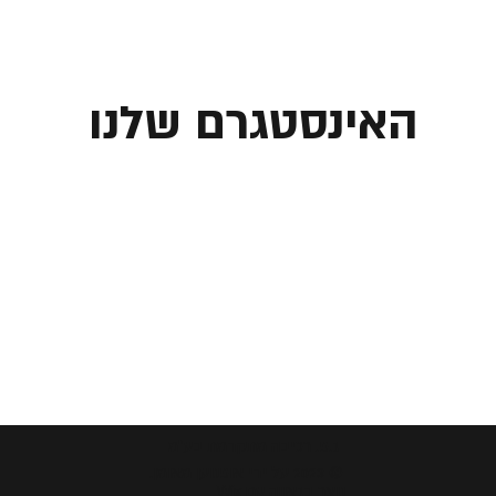
האינסטגרם שלנו
ג.פ. רכיבה מתקדמת בע"מ
© 2023 על ידי אופנוען מאומן.
נוצר בגאווה עם Wix