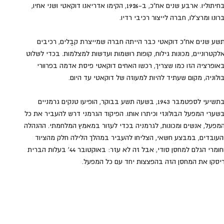
בחיתוליו. ארבע שנים אח"כ, ב-1926, הקימו אדריאנו דוקאטי ושני אחיו, 
רונו ומרצ'לו, חברה לייצור רכיבי רדיו. 
שע שנים אח"כ דוקאטי כבר הייתה חברה שמייצרת קבַלים, רכיבים 
לקטרוניים, מכונות גילוח, קופות רושמות ועדשות למצלמות. בכדי לשלוט 
אופרציה הזו כמו שצריך, רכשו האחים דוקאטי פיסת אדמה בפרוורי 
ולוניה, מקום שעתיד להיות למעוזה של דוקאטי עד היום.
בתשיעי לספטמבר 1943, בשעה תשע בבוקר, הופיעו טנקים גרמניים 
שערי המפעל הבולונזי וכיתרו אותו. הפיקוד הגרמני דרש להעביר את כל 
מפעל, אנשים ומכונות, לגרמניה בכדי לעזור במאמץ המלחמתי. ההנהלה 
העובדים, במבצע חשאי, הצליחו להעביר במהלך הלילה חלק מהציוד 
וחומרי הגלם למחסן סודי, אבל זה לא עזר: באוקטובר 44' בעלות הברית 
יסקו את המחסן הזה בהפצצות יחד עם כל המפעל.