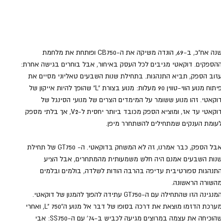
שנה אח"כ, ב-69, הונדה משיקה את ה-CB750 ופותחת את מלחמת 
הספקים. דוקאטי מגיבים לכל העסק באיחור, אבל בוחרים בגישה אחרת: 
זוב הספק, תביא התנהגות. בתחילת שנות השבעים טאליוני מסיים את 
פיתוח מנוע הווי-טווין 90 מעלות: מנוע בצורת "L" שהופך להיות אייקון של 
וקאטי. זהו מנוע ששומר על המימדים הצרים של מנועי הסינגל של 
דוקאטי עד אז, ומוציא הספק מכובד ביותר יחסית ל-V2, אך בלתי מספק 
עומת הענקים שמתחילים להשתחרר מיפן.
אבל הספק, כבר אמרנו, זה לא המשחק בדוקאטי. ה- GT750 של תחילת 
נות השבעים אמנם היה חלש משמעותית מהמתחרים, אבל הציע 
תנהגות ספורטיבית עדיפה בהרבה הודות לשלדה, בולמים ובלמים 
השורה הראשונה. 
המנגינה הזו שהתחילה עם ה-GT750 עתידה להפוך להמנון של דוקאטי. 
מערכת הדזמו מוצאת את דרכה בסופו של דבר אל מנוע ה"L" 750, ואחרי 
שהוכיחה את עצמה במרוצים מגיעה לכביש ב-74' עם ה-SS750: אבי 