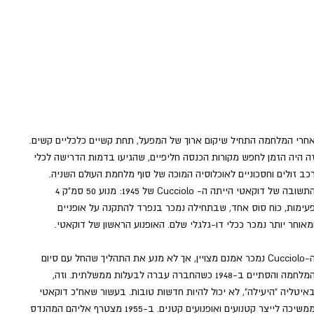
חרי המלחמה התחיל שיקום ארוך של המפעל, תחת קשיים כלכליים קשים. 
ה היה הזמן לחפש מקורות הכנסה חליפיים, שהגיעו בדמות הדרישה לכלי 
כב זולים וחסכוניים לאוכלוסיה המוכה של סוף מלחמת העולם השניה. 
התשובה של דוקאטי הייתה ה- Cucciolo של 1945: מנוע 50 סמ"ק 4 
עימות, כוח סוס אחד, שבתחילה נמכר בנפרד להתקנה על אופניים 
מאוחר יותר נמכר ככלי דו-גלגלי שלם. האופנוע הראשון של דוקאטי.
ה-Cucciolo נמכר אמנם מצויין, אך לא מנע את התהליך שהחל עם סיום 
המלחמה והסתיים ב-1948 כשהחברה עברה לבעלות ממשלתית. וזה, 
איטליה "היעילה", לא יכול להיות חדשות טובות. בעשור שאח"כ דוקאטי 
ממשיכה לייצר קטנועים ואופנועים קטנים. ב-1955 מצטרף אליהם המהנדס 