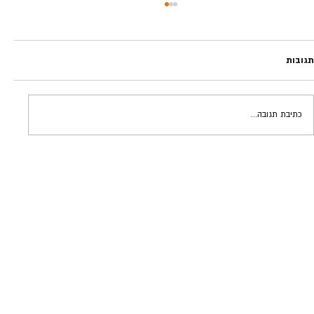
תגובות
אופנוע מירוצים | אלי פנגס
כתיבת תגובה...