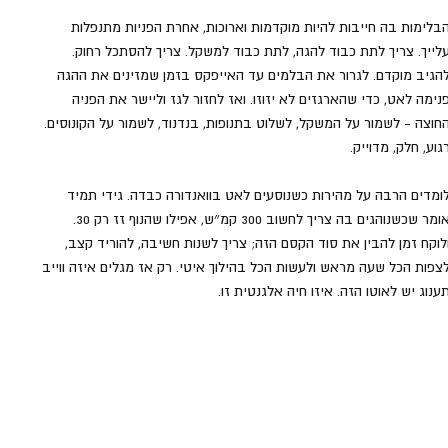
בלימות בה חייבות להיות מוקדמות וארוכות, אחרת הפניות מתנפלות 
לייך. צריך לתת כבוד להגה, לתת כבוד למשקל. צריך להסתכל רחוק. 
הגיב מוקדם. לגרור את הבלמים עד האייפקס בזמן שמזינים את ההגה 
נימה לאט, כדי שהארגזים לא יזוזו. ואז לחזור לגז וליישר את הפניה 
חוצה - לשמור על המשקל, לשלוט בתנופות, בנדנוד, לשמור על הקונוסים. 
גוע, חלק, מדוייק. 
ומדים הרבה על מהירות כשנוסעים לאט בוואנדורה כבדה. גידי תמיד 
אומר שכשנוהגים בה צריך לחשוב 300 קמ״ש, אפילו שהנוף זז רק 30. 
לוקח זמן להבין את סוד הקסם הזה; צריך לשנות חשיבה, להוריד קצב, 
צפות הכל שעה מראש ולעשות הכל בהילוך איטי. רק אז מגלים איזה ווייב 
ענוג יש לאוטו הזה. איזו חיה אלגנטית זו. 