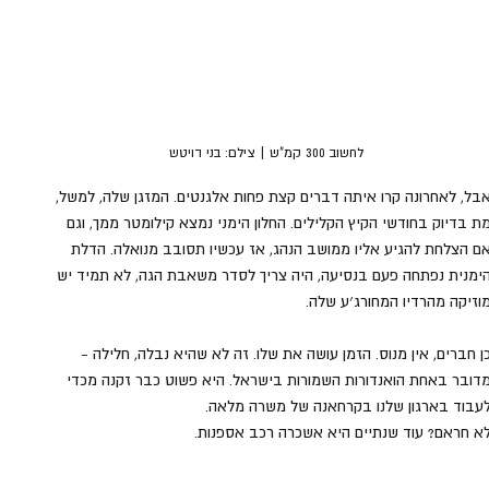
לחשוב 300 קמ"ש | צילם: בני דויטש
בל, לאחרונה קרו איתה דברים קצת פחות אלגנטים. המזגן שלה, למשל, 
ת בדיוק בחודשי הקיץ הקלילים. החלון הימני נמצא קילומטר ממך, וגם 
ם הצלחת להגיע אליו ממושב הנהג, אז עכשיו תסובב מנואלה. הדלת 
ימנית נפתחה פעם בנסיעה, היה צריך לסדר משאבת הגה, לא תמיד יש 
וזיקה מהרדיו המחורג׳ע שלה. 
ן חברים, אין מנוס. הזמן עושה את שלו. זה לא שהיא נבלה, חלילה - 
דובר באחת הואנדורות השמורות בישראל. היא פשוט כבר זקנה מכדי 
עבוד בארגון שלנו בקרחאנה של משרה מלאה. 
א חראם? עוד שנתיים היא אשכרה רכב אספנות.