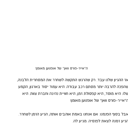
ה״אייר-פורס וואן״ של אופנוען מאומן! 
ז ההגיון שלנו עבד. רק שהרגש התקשה לשחרר את המסחרית הלבנה, 
הפכה להרבה יותר מסתם רכב עבודה. היא עמוד יסוד בארגון, הקמע 
לו. היא מוסד, היא קפסולת זמן, היא חוויית נהיגה וחברת צוות. היא 
״אייר-פורס וואן״ של אופנוען מאומן! 
בל בסוף הפנמנו: אם אנחנו באמת אוהבים אותה, הגיע הזמן לשחרר. 
גיע זמנה לצאת לפנסיה. מגיע לה.