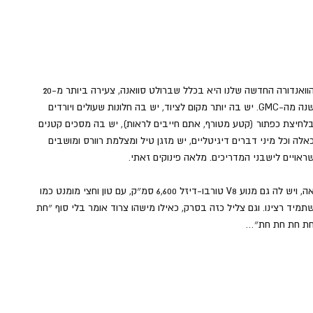
הוואנדורה החדשה שלנו היא בכלל שברולט סוואנה, צעירה ביותר מ-20 
שנה מה-GMC. יש בה יותר מקום לציוד, יש בה חלונות שעולים ויורדים 
לחיצת כפתור (קטע מטורף, אתם חייבים לראות), יש בה מסכים קטנים 
אלה וכל מיני דברים דיגיטליים, יש מזגן טיל ומצלמת רוורס ומושבים 
ראויים לישבני המדריכים. מלאה פינוקים זאתי.
אה, ויש לה גם מנוע V8 טורבו-דיזל 6,600 סמ״ק, עם טון וחצי מומנט כמו 
תמיד רצינו. וגם צליל כזה בסרק, כאילו מישהו צרוד אומר בלי סוף ״חת 
ת חת חת חת״…