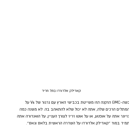
קאדילק אלדורדו בתל חדיד
כשה-GMC הזקנה הזו משייטת בכבישי הארץ עם גרגור של V6 על 
מתלים הרכים שלה, אתה לא יכול שלא להתאהב בה. לא משנה כמה 
זיונר אתה על אופנוע, או על אוטו זריז לצורך העניין, על הואנדורה אתה 
מיד במוד ״קאדילק אלדורדו על השדרה הראשית בלאס וגאס״. 