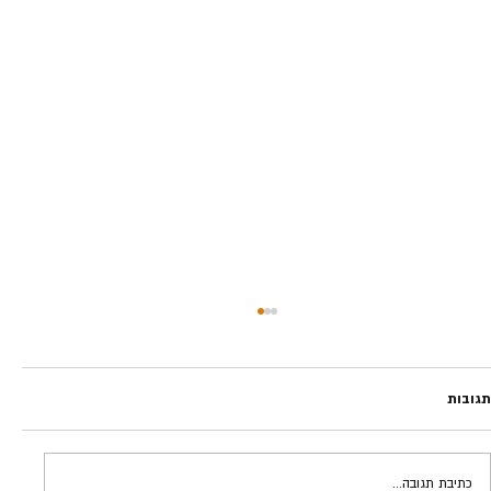
תגובות
להוריד את הקוף | אלי פנגס
כתיבת תגובה...