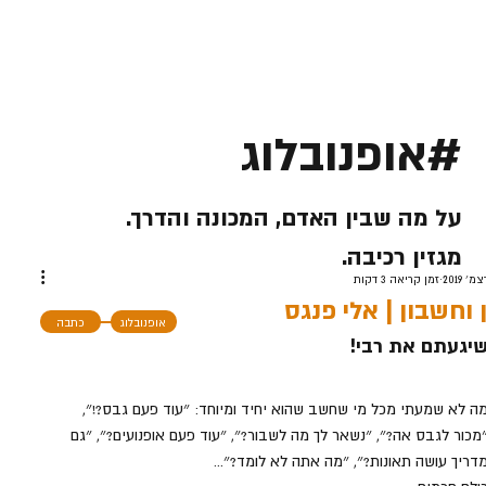
#אופנובלוג
על מה שבין האדם, המכונה והדרך.
מגזין רכיבה.
זמן קריאה 3 דקות
 וחשבון | אלי פנגס
אופנובלוג
כתבה
יגעתם את רבי!
ה לא שמעתי מכל מי שחשב שהוא יחיד ומיוחד: ״עוד פעם גבס?!״, 
מכור לגבס אה?״, ״נשאר לך מה לשבור?״, ״עוד פעם אופנועים?״, ״גם 
דריך עושה תאונות?״, ״מה אתה לא לומד?״... 