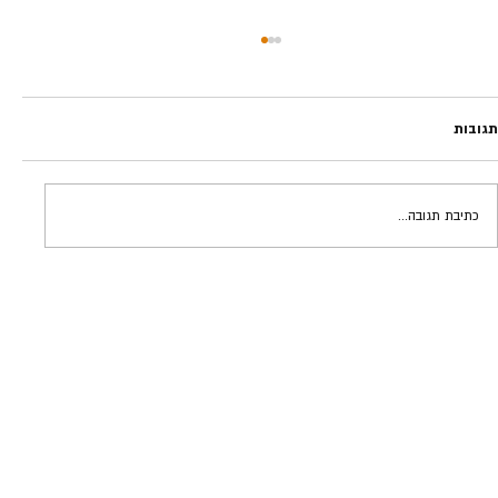
תגובות
כתיבת תגובה...
אינסטינקטים מסוכנים | גידי פרדר