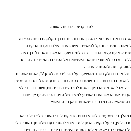
לטוס קדימה ולהסתכל אחורה
ז גנבו את דעתי ואני מסכן. אם בוחרים בדרך הקלה, זו הייתה הסיבה 
תאונה. תמיד יותר קל להאשים מישהו אחר. אולם בועדת החקירה 
ניהלתי עם עצמי התברר שכשלתי בשעור הראשון שאני כל-כך גאה 
למד: מבט. לא מורידים את האישונים אל הסביבה המיידית. זה כמו 
טוס קדימה ולהסתכל אחורה.
כשלתי גם בחלק חשוב מהשיעור על הגז. ״גז זה לסמן V״, אנחנו אומרים 
ל הזמן בהדרכות. רוכב שמחבר גז זה רוכב שיודע שהכל בסדר ושימשיך 
כה. אבל אז מישהו נפנף והסתכלתי הצידה בנינוחות, ושום דבר בי לא 
עביר את הראש ואת האופנוע למצב של ספק. הגז היה עדיין פתוח 
בסיטואציה הזו מדובר בשאננות. וכאן נכנס האופי.
מהלך חיי שמעתי שלוש אבחנות מדויקות לגבי האופי שלי: פול גז או 
רק, ליצן, חי על הקצה. הזמן לימד אותי להסכים עם שלושתן. האופי שלי 
ל האופנוע הביא אותי למקומות מדהימים. נדירים. ברכיבה ובחיים. 