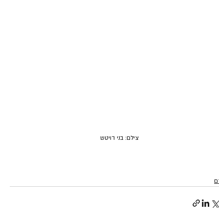
צילם: בני דויטש
ם