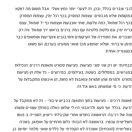
גבי שברים בכלל, ובכן, זה לצערי יותר נפוץ אצלי. אבל משום מה דווקא 
מקומות שלא מגבסים: עצמות המסרק בכף רגל ימין, עצמות המסרק 
כף רגל שמאל, כמה צלעות, שתי אצבעות ועצמות כף יד שמאל, עצם 
ריח ימין, וגם פלטת פלטינה עם כמה ברגים בראש ירך שמאל. וזה רק 
שברים. את הספירה של העיקומים והסיבובים והקריעות ושפשופים כבר 
זמן איבדתי. ושלא ישתמע מכך שאני ממעיט בערכם, הם פשוט 
קטגוריה אחרת.
בחינתי יש רק שני סוגי פציעות: פציעות ספורט ותאונות דרכים. הנפילות 
מגרשים, במסלולים, בשטח, בצילומים, במירוצים - כל אלה הן פציעות 
פורט. ולמרות שהן חמורות וכואבות לא פחות, הן איכשהו מתקבלות על 
דעת. כי מי שמשחק באש וכל זה. 
אונות דרכים - פציעות בתוך התנועה בכביש ציבורי - זה לא מתקבל על 
דעת. בכלל. אף פעם. ולדאבוני היו לי שלוש כאלה במהלך עשרים ומשהו 
שנה של רכיבה: הראשונה כחודש אחרי שקיבלתי רישיון, השנייה ב-2012 
השלישית עכשיו. בראשונה לא הבנתי כלום מהחיים על אופנוע, בשניה 
בשלישית (הנוכחית) אשכרה לא הקפדתי על כללים שאני מלמד יומיום. כן, 