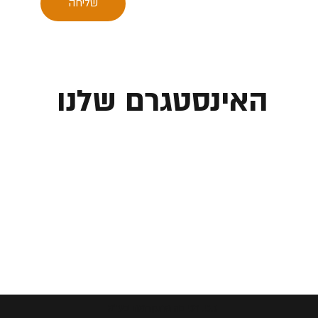
שליחה
האינסטגרם שלנו
ג.פ. רכיבה מתקדמת בע"מ