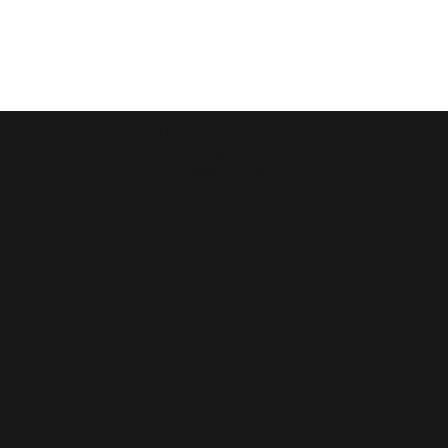
ג.פ. רכיבה מתקדמת בע"מ
© 2023 על ידי אופנוען מאומן.
נוצר בגאווה עם Wix
שאלות?
לחצו
ליצירת קשר