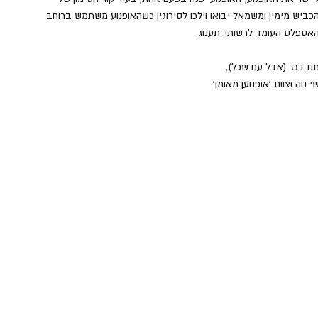
כביש מימין ומשמאל יבואו וילכו לסירוגין כשהאופנוע משתמש ברוחב 
אספלט העומד לרשותו. תענוג.
נו בגז (אבל עם שכל),
י נוה וצוות 'אופנוען מאומן'