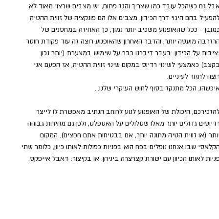
בל גם כשהכל עובד כמו שצריך והגז פתוח, יש מצבים שרצוי מאוד לא 
הפעיל בהם היגוי דרך הכידון. מצבים אלו הם פונקציה של זווית ההטיה 
מובן - ככל שהאופנוע משכיב יותר נמוך, כך האחיזה במחסנים של 
רזרבה מועטה יותר, והדבר האחרון שהאופנוע רוצה זה עוד פקודת חוסר 
ציבות על הכידון. בעבר דיברנו כבר על שימוש במצערת (יותר נכון 
קצב) כאמצעי לשינוי רדיוס במקום שינוי זווית ההטיה, אז הפעם אני 
וצה לחזור לעיניים. 
יכשהו, הכל מתנקז בסוף לחוש העיקרי שלנו...
הזכירכם, היכולת של האופנוע לנוע לרוחב הנתיב מאפשרת לו לייצר 
דיוסים גדולים יותר מאלו שסלולים על האספלט, ולכן גם מהירות גבוהה 
ותר (או זווית הטיה מתונה יותר, אם בבטיחות אתם חפצים). המקום 
קלאסי שבו אנחנו נופלים בפח הוא בפניות כפולות לאותו כיוון, כלומר שתי 
ניות לאותו הכיוון עם ישורת קצרצרה ביניהן. או בקיצור: דאבל אייפקס.