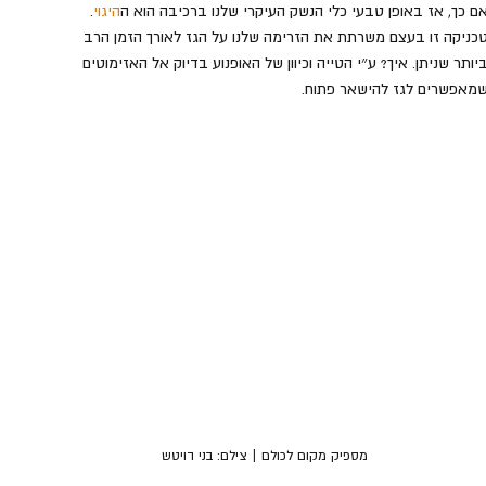
ם כך, אז באופן טבעי כלי הנשק העיקרי שלנו ברכיבה הוא ה
היגוי
. 
כניקה זו בעצם משרתת את הזרימה שלנו על הגז לאורך הזמן הרב 
יותר שניתן. איך? ע״י הטייה וכיוון של האופנוע בדיוק אל האזימוטים 
מאפשרים לגז להישאר פתוח.
מספיק מקום לכולם | צילם: בני דויטש