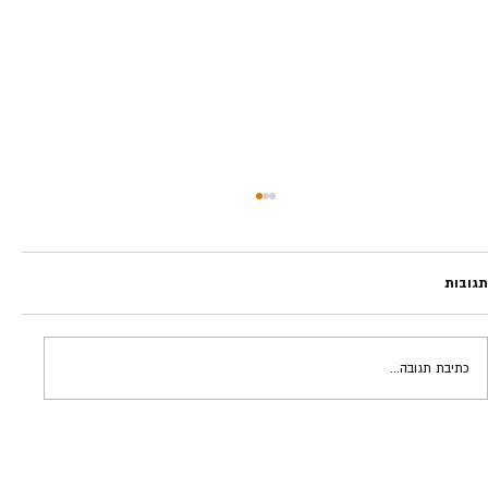
תגובות
שעמום חיובי | שי נוה
כתיבת תגובה...