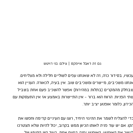
גם זה דאבל אייפקס | צילם: בני דויטש
כשיו, בסידור כזה, זה לא שאנחנו עפים לשוליים חלילה ולא מצליחים. 
נחנו משכיבים, מיישרים ומשכיבים שוב. אין בעיה, לכאורה. העניין הוא 
בחלק מהמקרים (בתלות במהירות) אפשר להשכיב פעם אחת בשביל 
תי הפניות. הרווח הוא ברור - אין התיישרות באמצע אז אין התעסקות עם 
כידון, כלומר אופנוע יציב יותר. 
די להצליח לשמר את ההיגוי היחיד, רוצו עם העיניים קדימה וחפשו את 
קו. אם יש עוד פניה לאותו הכיוון ממש בקרוב, יכול להיות שלא תצטרכו 
יישר את האופנוע; האופנוע יפנה בפעם אחת, בעוד קווי הסימון של 