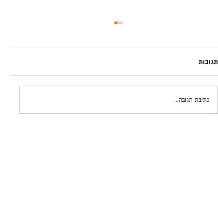
תגובות
טבילת אש | גידי פרדר
כתיבת תגובה...