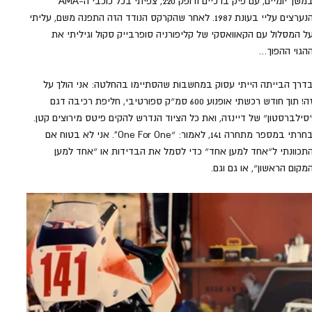
במשך יומיים, עם פיק ברכיים ודופק 220, צפיתי בכל כוכבי ה-AMA 
הנערצים עליי בעונת 1987. לאחר שהקרקס הנודד הזה התפנה משם, עליתי 
ל המסלול עם הקאוואסקי של קליפורניה סופרבייק סקול וגיליתי את 
הגוי ההפוך…
דרך הבייתה הייתי עסוק במחשבות שהסתיימו בהחלטה: אני הולך על 
זה! תוך חודש רכשתי אופנוע 600 סמ״ק ספורטיבי, חליפת רכיבה דגם 
סילברסטון״ של דיינזה, ואת כל הציוד הנדרש להקים פיטס מירוצים קטן. 
בחרתי במספר מתחרה 141, לאמור: ״One For One”. אני לא בטוח אם 
תכוונתי ל״אחד למען אחד״ כדי לסמל את הבדידות או ״אחד למען 
מקום הראשון״, או גם וגם.