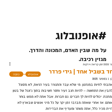
#אופנובלוג
על מה שבין האדם, המכונה והדרך.
מגזין רכיבה.
זמן קריאה 4 דקות
ד בשביל אחד | גידי פרדר
אופנובלוג
כתבה
ן:
1 בספט׳ 2025
הבתי לחיות במנהטן. מי שלא עבד והתגורר בעיר הזאת, לא מסוגל 
הבין את התחושה – להיות חגב זעיר וחסר חשיבות בתוך ג’ונגל של בטון 
מתכת. יכולים להיות לך חברים. גם חברות. אבל אתה לא ממש בוחר 
ותם. אז אחרי שאתה מבזבז זמן יקר על כל מיני אנשים שבארץ לא 
יית מכיר כלל, אתה מוותר ומעדיף את הבדידות.