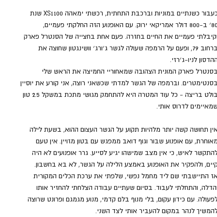
כעבור כשנתיים במוניות וברכבת התחתית, רכשתי ימאהה XS1100 שנת 
80׳ ב-800 דולר אמריקאי ירוק. עם האופנוע הזה החלקתי פעמיים, 
קיבלתי פעמיים את החיים בחזרה. פעם אחת בחצייה של הסנטרל פארק 
ברחוב 79, ופעם על הרמפה שעולה לגשר ג׳ורג׳ וושינגטון שחוצה את 
הדסון לניו-ג׳רזי.
סנטרל פארק המונית הצהובה שמאחוריי החמיצה את הראש שלי 
סנטימטרים. וברמפה של הגשר למדתי שכשאני רוצה, אני קורע את יוסיין 
בולט בריצה - כל עוד המטרה היא להתחמק מגושי מתכת במשקל 2.5 טון 
מאיימים לדרוס אותי.
ין תחושה קשה יותר מלהיות תקוע על הגשר העצום ההוא, בשעת לילה 
אוחרת, עם אופנוע שבור וגוף דואב ממפגש עם בטון מזויין. אין טעם 
התקשר לאיש, כי אין מצב שמישהו יגיע לסייע. גרר אופנועים לא היה 
יים, ולהפקיר את האופנוע באמצע הלילה על הגשר, לא בא בחשבון.
ז התיישבתי שם ליד מחמל נפשי, שלפתי את ערכת הכלים המקורית 
הדלה, והתחלתי לעבוד. בסיום שעתיים עבודה הצלחתי להחזיר אותו 
פעולה. עם כידון עקום, בלי מנוף בלם קדמי, מנוע מגמגם ופרונט שרוצה 
המשיך לנהר במקום להעביר אותי לצד השני.