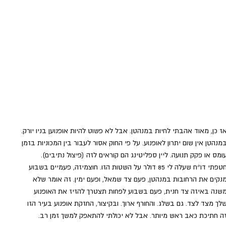
ז כן, מאוד אהבתי לחיות במנהטן. אבל לא פשוט להיות אופנוען בניו יורק. 
מנהטן אין שום יתרון לאופנוע. על פי החוק אסור לעבור בין המכוניות בזמן 
ומס או פקק תנועה. ליין ספליטינג הם קוראים לזה (פיצול נתיבים). 
חטפתי דו״ח שעלה לי 85 דולר על השטות הזו. חוצמיזה, פעמיים בשבוע 
נקים את הרחובות במנהטן, פעם צד שמאל, ופעם ימין. זה אומר שלא 
שנה באיזה צד חנית, פעם בשבוע לפחות תצטרך להזיז את האופנוע 
לך מצד לצד. גם בשלג. והחורף ארוך. ובקיצור, החזקת אופנוע בעיר הזו 
ה חתיכת כאב ראש מיותר. אבל לא יכולתי להתאפק למשך זמן רב. 