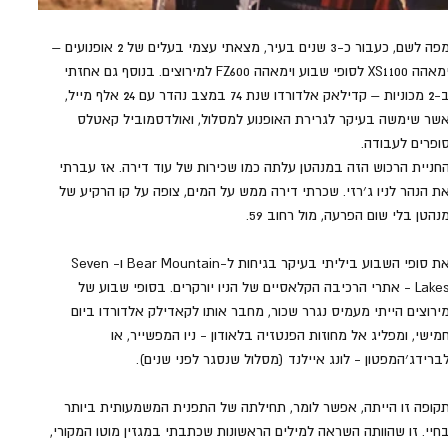
מפה לשם, כעבור כ-3 שנים בעיר, מצאתי עצמי בעלים של 2 אופנועים – 
ימאהה XS1100 לסופי שבוע וימאהה FZ600 למירוצים. בנוסף גם אחזתי 
ב-2 מכוניות – קדילאק אלדורדו שנת 74 במצב נהדר עם 24 אלף מייל, 
שר שימשה בעיקר לגרירת האופנוע למסלול, ואולדסמוביל קאטלס 
ופרים לעבודה.
חניית הרכוש הזה במנהטן עלתה כמו שכירות של עוד דירה. אז עברתי 
ת הנהר לניו ג׳רזי. שכרתי דירה ממש על המים, צופה על קו הרקיע של 
נהטן בלי שום הפרעה, מול רחוב 59.
את סופי השבוע ביליתי בעיקר בגיחות ל-Bear Mountain ו-Seven 
Lakes - אתרי הרכיבה הקלאסיים של הניו יורקרים. בסופי שבוע של 
ירוצים הייתי מעמיס נגרר שכור, מחבר אותו לקאדילק אלדורדו ביום 
מישי, ומפליג אל מחוזות הפנטזיה בלאודון - ניו המפשייר, או 
ברידג׳המפטון - לונג איילנד (מסלול שנסגר לפני שנים). 
קופה זו הייתה, אפשר לומר, תחילתה של התפנית המשמעותית ביותר 
חיי. זו שהוותה השראה למילים הראשונות שכתבתי במגזין מוטו המקורי, 