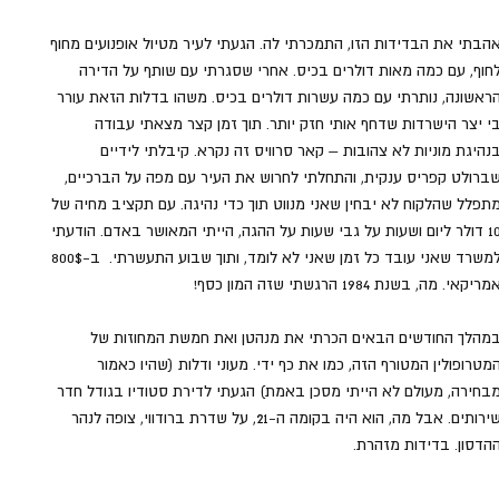
הבתי את הבדידות הזו, התמכרתי לה. הגעתי לעיר מטיול אופנועים מחוף 
חוף, עם כמה מאות דולרים בכיס. אחרי שסגרתי עם שותף על הדירה 
ראשונה, נותרתי עם כמה עשרות דולרים בכיס. משהו בדלות הזאת עורר 
י יצר הישרדות שדחף אותי חזק יותר. תוך זמן קצר מצאתי עבודה 
נהיגת מוניות לא צהובות – קאר סרוויס זה נקרא. קיבלתי לידיים 
ברולט קפריס ענקית, והתחלתי לחרוש את העיר עם מפה על הברכיים, 
תפלל שהלקוח לא יבחין שאני מנווט תוך כדי נהיגה. עם תקציב מחיה של 
10 דולר ליום ושעות על גבי שעות על ההגה, הייתי המאושר באדם. הודעתי 
למשרד שאני עובד כל זמן שאני לא לומד, ותוך שבוע התעשרתי.  ב-800$ 
מריקאי. מה, בשנת 1984 הרגשתי שזה המון כסף!
מהלך החודשים הבאים הכרתי את מנהטן ואת חמשת המחוזות של 
מטרופולין המטורף הזה, כמו את כף ידי. מעוני ודלות (שהיו כאמור 
בחירה, מעולם לא הייתי מסכן באמת) הגעתי לדירת סטודיו בגודל חדר 
שירותים. אבל מה, הוא היה בקומה ה-21, על שדרת ברודווי, צופה לנהר 
הדסון. בדידות מזהרת.